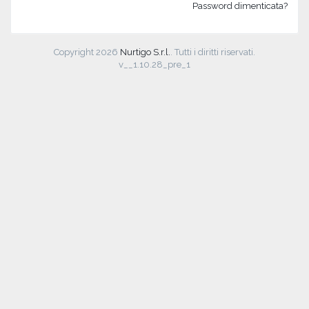
Password dimenticata?
Copyright 2026
Nurtigo S.r.l.
. Tutti i diritti riservati.
v__1.10.28_pre_1